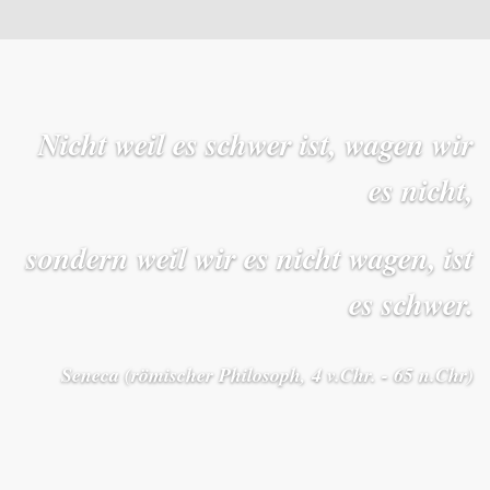
Nicht weil es schwer ist, wagen wir
es nicht,
sondern weil wir es nicht wagen, ist
es schwer.
Seneca (römischer Philosoph, 4 v.Chr. - 65 n.Chr)